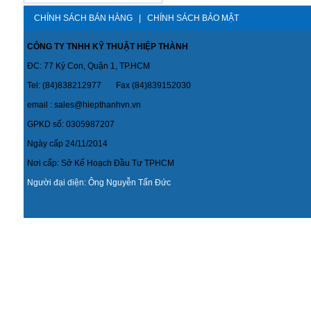
CHÍNH SÁCH BÁN HÀNG
|
CHÍNH SÁCH BẢO MẬT
CÔNG TY TNHH KỸ THUẬT HIỆP THÀNH
ĐC: 77 Ký Con, Quận 1, TP.HCM
Tel: (84)838212977 Fax (84)839152030
email : sales@hiepthanhvn.vn
GPKD số: 0305987207
Ngày cấp 24/11/2014
Nơi cấp: Sở Kế Hoạch Đầu Tư TPHCM
Người đại diện: Ông Nguyễn Tấn Đức