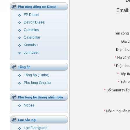
Đi
Phụ tùng động cơ Diesel
Email
FP Diesel
Detroit Diesel
Cummins
Tên công 
Caterpillar
Địa c
Komatsu
Điện tho
Johndeer
*
Họ và t
*
Điện tho
Tăng áp
*
Hộp t
Tăng áp (Turbo)
*
Tiêu 
Phụ tùng tăng áp
*
Số Serial thiết 
Phụ tùng hệ thống nhiên liệu
Mcbee
*
Nội dung liên 
Lọc các loại
Lọc Fleetguard