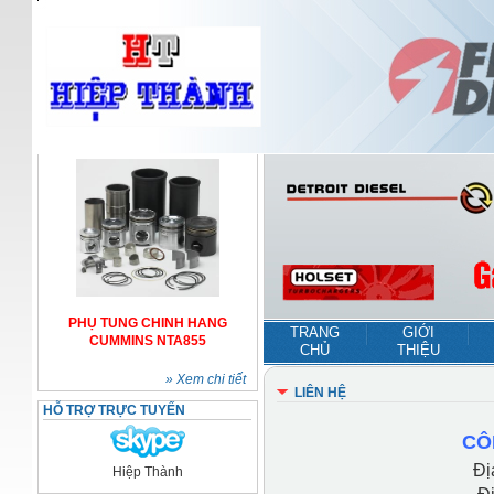
PHỤ TUNG CHINH HANG
TRANG
GIỚI
CUMMINS NTA855
CHỦ
THIỆU
» Xem chi tiết
LIÊN HỆ
HỖ TRỢ TRỰC TUYẾN
CÔ
Đị
Hiệp Thành