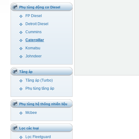
Phụ tùng động cơ Diesel
FP Diesel
Detroit Diesel
Cummins
Caterpillar
Komatsu
Johndeer
Tăng áp
Tăng áp (Turbo)
Phụ tùng tăng áp
Phụ tùng hệ thống nhiên liệu
Mcbee
Lọc các loại
Lọc Fleetguard